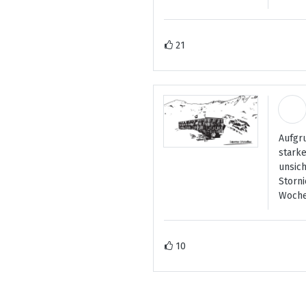
21
Aufgr
stark
unsich
Storni
Woche
10