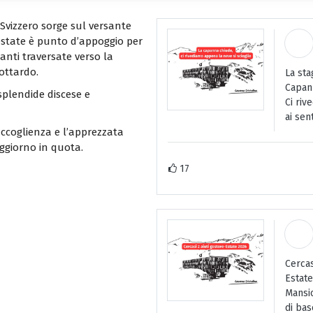
vizzero sorge sul versante
 estate è punto d’appoggio per
anti traversate verso la
ottardo.
La sta
Capann
splendide discese e
Ci riv
ai sent
accoglienza e l’apprezzata
oggiorno in quota.
17
Cercas
Estate
Mansio
di bas